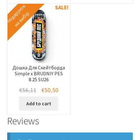
п
о
д
а
у
н
о
к
н
а
в
и
б
і
SALE!
р
р
Дошка Для Скейтборда
Simple x BRUDNIY PES
8.25 SU26
Original
Current
€
56,11
€
50,50
price
price
Add to cart
was:
is:
Reviews
€56,11.
€50,50.