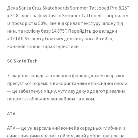
Дека
Santa Cruz Skateboards
Sommer Tattooed Pro 8.25”
x 31.8” має графіку Justin Sommer Tattooed із чорнилом
із прозорістю 50%, яке відкриває текстуру шпону під
ним, та колісну базу 14.875”. Перейдіть до вкладки
«DETAILS», щоб дізнатися довжину носа й тейла,
конкейв та інші характеристики.
SC Skate Tech
7-шарова канадська кленова фанера, кожен шар якої
пресується окремо з використанням епоксидної смоли
— це забезпечує міцну, чутливу деку з довготривалим
попом і стабільним конкейвом та кіком.
ATV
ATV — це універсальний конкейв середньої глибини із
симетричними носом і тейлом, який добре працює на