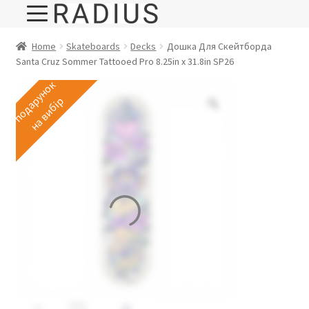
Home
Skateboards
Decks
Дошка Для Скейтборда
Santa Cruz Sommer Tattooed Pro 8.25in x 31.8in SP26
п
о
д
а
у
н
о
к
н
а
в
и
б
і
р
р