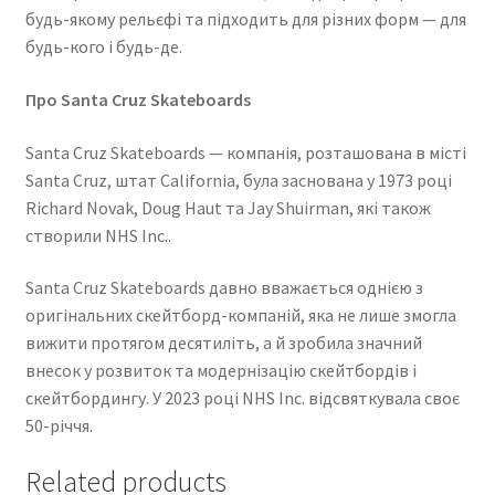
будь-якому рельєфі та підходить для різних форм — для
будь-кого і будь-де.
Про Santa Cruz Skateboards
Santa Cruz Skateboards
— компанія, розташована в місті
Santa Cruz
, штат
California
, була заснована у 1973 році
Richard Novak
,
Doug Haut
та
Jay Shuirman
, які також
створили
NHS Inc.
.
Santa Cruz Skateboards давно вважається однією з
оригінальних скейтборд-компаній, яка не лише змогла
вижити протягом десятиліть, а й зробила значний
внесок у розвиток та модернізацію скейтбордів і
скейтбордингу. У 2023 році
NHS Inc.
відсвяткувала своє
50-річчя.
Related products