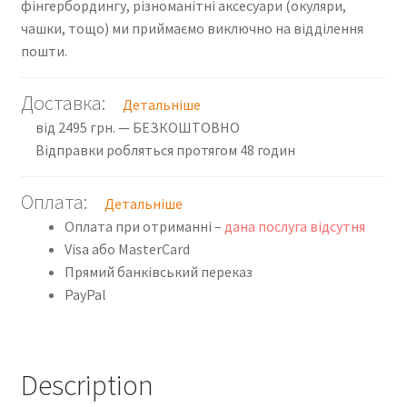
фінгербордингу, різноманітні аксесуари (окуляри,
Sommer
чашки, тощо) ми приймаємо виключно на відділення
Tattooed
пошти.
Pro
8.25in
Доставка:
Детальніше
x
від 2495 грн. — БЕЗКОШТОВНО
31.8in
Відправки робляться протягом 48 годин
SP26
quantity
Оплата:
Детальніше
Оплата при отриманні –
дана послуга відсутня
Visa або MasterCard
Прямий банківський переказ
PayPal
Description