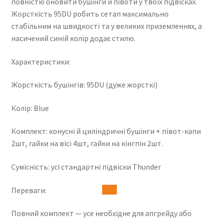
повністю оновити бушінги й півоти у твоїх підвісках.
Жорсткість 95DU робить сетап максимально
стабільним на швидкості та у великих приземленнях, а
насичений синій колір додає стилю.
Характеристики:
Жорсткість бушінгів: 95DU (дуже жорсткі)
Колір: Blue
Комплект: конусні й циліндричні бушінги + півот-капи
2шт, гайки на вісі 4шт, гайки на кінгпін 2шт.
Сумісність: усі стандартні підвіски Thunder
Переваги:
Повний комплект — усе необхідне для апгрейду або