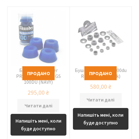
Бушинги Thunder
Бушинги Thunder 100du
PREMIUM BUSHINGS
Rebuild Kit (black)
100DU (NAVY)
580,00
₴
295,00
₴
Читати далі
Читати далі
Напишіть мені, коли
Напишіть мені, коли
буде доступно
буде доступно